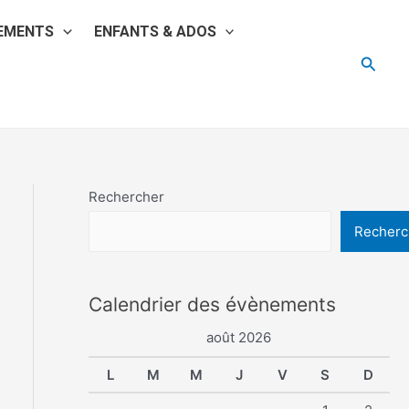
EMENTS
ENFANTS & ADOS
Reche
Rechercher
Recherc
Calendrier des évènements
août 2026
L
M
M
J
V
S
D