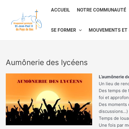
Aller
au
ACCUEIL
NOTRE COMMUNAUTÉ
contenu
SE FORMER
MOUVEMENTS ET 
Aumônerie des lycéens
L’aumônerie de
Un lieu de renc
Des temps de f
foi et approfo
Des moments de
discussions…)
Temps de louan
Une fois par mo