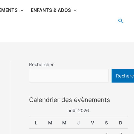
EMENTS
ENFANTS & ADOS
Reche
Rechercher
Recherc
Calendrier des évènements
août 2026
L
M
M
J
V
S
D