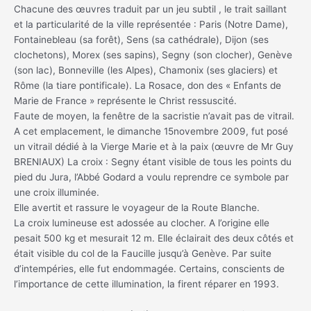
Chacune des œuvres traduit par un jeu subtil , le trait saillant
et la particularité de la ville représentée : Paris (Notre Dame),
Fontainebleau (sa forêt), Sens (sa cathédrale), Dijon (ses
clochetons), Morex (ses sapins), Segny (son clocher), Genève
(son lac), Bonneville (les Alpes), Chamonix (ses glaciers) et
Rôme (la tiare pontificale). La Rosace, don des « Enfants de
Marie de France » représente le Christ ressuscité.
Faute de moyen, la fenêtre de la sacristie n’avait pas de vitrail.
A cet emplacement, le dimanche 15novembre 2009, fut posé
un vitrail dédié à la Vierge Marie et à la paix (œuvre de Mr Guy
BRENIAUX) La croix : Segny étant visible de tous les points du
pied du Jura, l’Abbé Godard a voulu reprendre ce symbole par
une croix illuminée.
Elle avertit et rassure le voyageur de la Route Blanche.
La croix lumineuse est adossée au clocher. A l’origine elle
pesait 500 kg et mesurait 12 m. Elle éclairait des deux côtés et
était visible du col de la Faucille jusqu’à Genève. Par suite
d’intempéries, elle fut endommagée. Certains, conscients de
l’importance de cette illumination, la firent réparer en 1993.