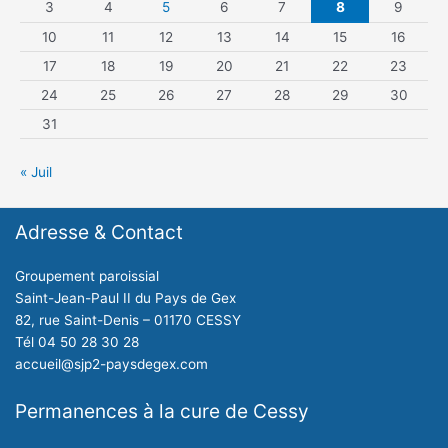
3
4
5
6
7
8
9
10
11
12
13
14
15
16
17
18
19
20
21
22
23
24
25
26
27
28
29
30
31
« Juil
Adresse & Contact
Groupement paroissial
Saint-Jean-Paul II du Pays de Gex
82, rue Saint-Denis – 01170 CESSY
Tél 04 50 28 30 28
accueil@sjp2-paysdegex.com
Permanences à la cure de Cessy